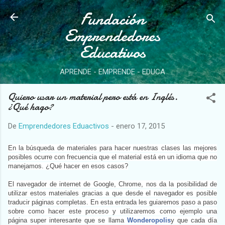
Ir al contenido principal
Fundación
Emprendedores
Educativos
APRENDE - EMPRENDE - EDUCA
Quiero usar un material pero está en Inglés.
¿Qué hago?
De
Emprendedores Eduactivos
-
enero 17, 2015
En la búsqueda de materiales para hacer nuestras clases las mejores
posibles ocurre con frecuencia que el material está en un idioma que no
manejamos. ¿Qué hacer en esos casos?
El navegador de internet de Google, Chrome, nos da la posibilidad de
utilizar estos materiales gracias a que desde el navegador es posible
traducir páginas completas. En esta entrada les guiaremos paso a paso
sobre como hacer este proceso y utilizaremos como ejemplo una
página super interesante que se llama
Wonderopolis
y que cada día